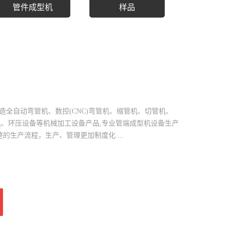
管件成型机
样品
造全自动弯管机、数控(CNC)弯管机、缩管机、切管机、
机、环压设备等机械加工设备产品,专业管端成型机设备生产
的生产流程，生产、管理更加制度化....