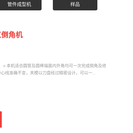
管件成型机
样品
工倒角机
型； o 本机适合圆管及圆棒端面内外角均可一次完成倒角及修
中心线准确不变，夹模以刀盘经过精密设计，可以一...