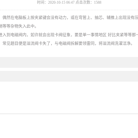
时间：2020-10-15 06:47 点击次数：1588
，偶然在电脑板上按夹紧键会没有动力，或在弯管上、抽芯、辅推上出现没有
销等等杂物失入此中。
入到电磁阀内，如许就会出现卡阀征象，要是单一事情地区 好比夹紧等等那
常见题目便是溢流阀卡失了，与电磁阀拆解要领雷同，将溢流阀洗濯洁净。