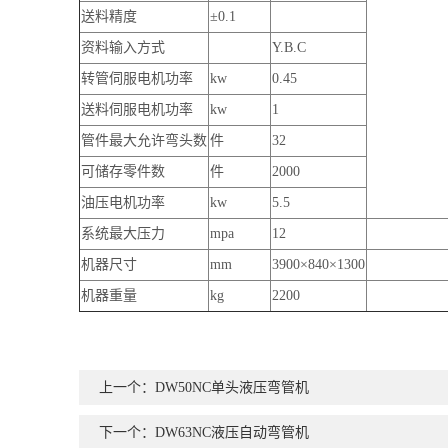
送料精度
±0.1
资料输入方式
Y.B.C
转管伺服电机功率
kw
0.45
送料伺服电机功率
kw
1
管件最大允许弯头数
件
32
可储存零件数
件
2000
油压电机功率
kw
5.5
系统最大压力
mpa
12
机器尺寸
mm
3900×840×1300
机器重量
kg
2200
上一个：DW50NC单头液压弯管机
下一个：DW63NC液压自动弯管机