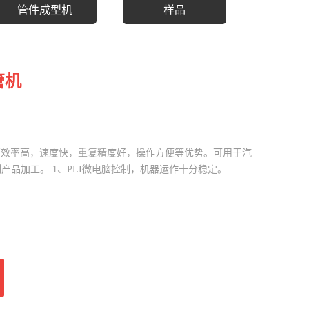
管件成型机
样品
管机
弯管效率高，速度快，重复精度好，操作方便等优势。可用于汽
品加工。 1、PLI微电脑控制，机器运作十分稳定。...