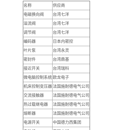
名称
供应商
电磁换向阀
台湾七洋
溢流阀
台湾七洋
调节阀
台湾七洋
编码器
日本内密控
叶片泵
台湾永灵
密封件
台湾鼎基
接近开关
台湾瑞科
微电脑控制系统
欧龙电子
机床控制变压器
法国施耐德电气公司
交流接触器
法国施耐德电气公司
热过载继电器
法国施耐德电气公司
熔断器
法国施耐德电气公司
电源开关
中国德力西集团