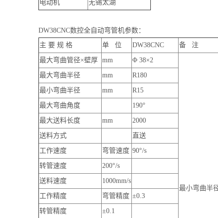
电动机
无锡太湖
DW38CNC数控全自动弯管机参数：
主 要 规 格
单 位
DW38CNC
备 注
最大弯曲管径×壁厚
mm
Φ 38×2
最大弯曲半径
mm
R180
最小弯曲半径
mm
R15
最大弯曲角度
190°
最大送料长度
mm
2000
送料方式
直送
工作速度
弯管速度
90°/s
转管速度
200°/s
送料速度
1000mm/s
最小弯曲半
工作精度
弯管精度
±0.3
转管精度
±0.1