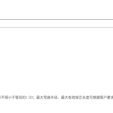
径不得小于管径的1.5D；最大弯曲半径、最大有效穿芯长度可根据客户要