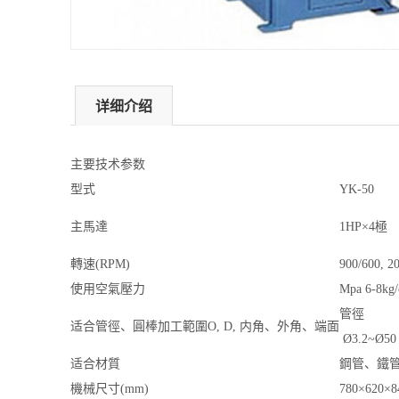
详细介绍
主要技术参数
型式
YK-50
主馬達
1HP×4
極
轉速
(RPM)
900/600, 2
使用空氣壓力
Mpa 6-8kg
管徑
适合管徑、圓棒加工範圍
O, D,
内角、外角、端面
Ø3.2~Ø50
适合材質
鋼管、鐵
機械尺寸
(mm)
780×620×8