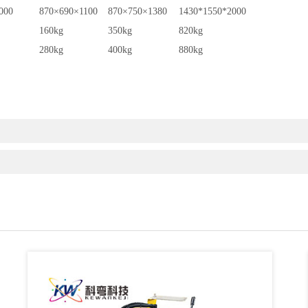
000
870×690×1100
870×750×1380
1430*1550*2000
160kg
350kg
820kg
280kg
400kg
880kg